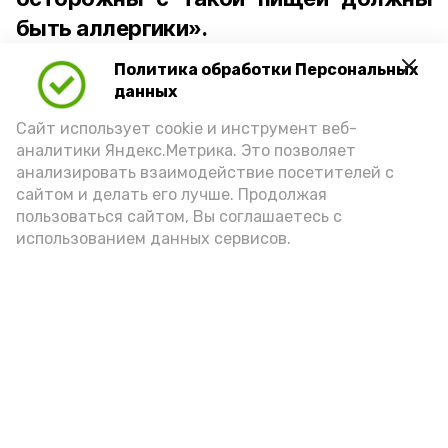
быть аллергики».
Политика обработки Персональных
Для взрослого человека безопасной
данных
порцией икры считается 30-50 граммов
(2-3 ложки). При этом следует обратить
Сайт использует cookie и инструмент веб-
аналитики Яндекс.Метрика. Это позволяет
внимание на хлеб, с которым она
анализировать взаимодействие посетителей с
подаётся: лучше выбирать
сайтом и делать его лучше. Продолжая
цельнозерновой, с мукой грубого
пользоваться сайтом, Вы соглашаетесь с
использованием данных сервисов.
помола. Есть икру следует в первой
половине дня. Кстати, полезнее для
здоровья сопроводить такой бутерброд
сочными овощами, свежей зеленью и
отварным яйцом.