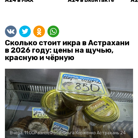
А24 в MAX
А24 в Вконтакте
А2
Сколько стоит икра в Астрахани
в 2026 году: цены на щучью,
красную и чёрную
Вчера, 11:00
Разное
Фото:
Ольга Корженко
Астрахань 24