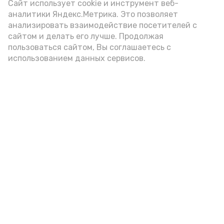
Сайт использует cookie и инструмент веб-
аналитики Яндекс.Метрика. Это позволяет
Наримановец приговорен к 9,5 годам
анализировать взаимодействие посетителей с
тюрьмы за убийство женщины
сайтом и делать его лучше. Продолжая
26 июня , 15:16
Происшествия
пользоваться сайтом, Вы соглашаетесь с
использованием данных сервисов.
На наримановской трассе произошла
авария с участием КРС
24 июня , 09:00
Происшествия
В наримановском селе сгорела баня
22 июня , 12:19
Происшествия
В Наримановском районе судебные
приставы спасли раненого ножом
19 июня , 12:22
Происшествия
Краснокнижный деликатес обнаружили