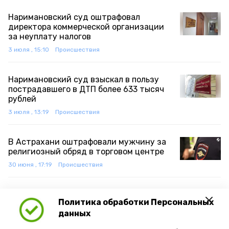
Наримановский суд оштрафовал
директора коммерческой организации
за неуплату налогов
3 июля , 15:10
Происшествия
Наримановский суд взыскал в пользу
пострадавшего в ДТП более 633 тысяч
рублей
3 июля , 13:19
Происшествия
В Астрахани оштрафовали мужчину за
религиозный обряд в торговом центре
30 июня , 17:19
Происшествия
Банку с подозрительным веществом
Политика обработки Персональных
нашли полицейские у наримановца
данных
30 июня , 14:06
Происшествия