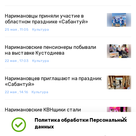
Наримановцы приняли участие в
областном празднике «Сабантуй»
25 мая , 11:05
Культура
Наримановские пенсионеры побывали
на выставке Кустодиева
22 мая , 17:03
Культура
Наримановцев приглашают на праздник
«Сабантуй»
22 мая , 14:16
Культура
Наримановские КВНщики стали
победителями 16 сезона Юниор-Лиги
Политика обработки Персональных
КВН АО
данных
19 мая , 13:07
Культура