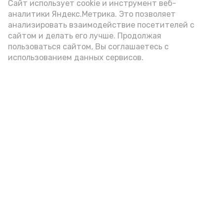
Сайт использует cookie и инструмент веб-
аналитики Яндекс.Метрика. Это позволяет
В Наримановском районе состоялся
анализировать взаимодействие посетителей с
праздник, посвященный Году единства
сайтом и делать его лучше. Продолжая
народов России
пользоваться сайтом, Вы соглашаетесь с
19 мая , 12:06
Культура
использованием данных сервисов.
Наримановский хор «Соловушка»
отличился на престижном фестивале
19 мая , 09:00
Культура
Наримановские подростки посмотрели
военную драму «Малыш»
16 мая , 12:18
Культура
Наримановцы спели песни родного края
16 мая , 09:00
Культура