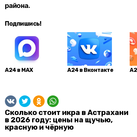
района.
Подпишись!
А24 в MAX
А24 в Вконтакте
А2
Сколько стоит икра в Астрахани
в 2026 году: цены на щучью,
красную и чёрную