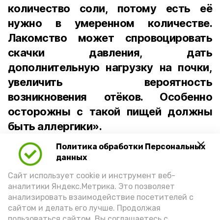
количество соли, потому есть её
нужно в умеренном количестве.
Лакомство может спровоцировать
скачки давления, дать
дополнительную нагрузку на почки,
увеличить вероятность
возникновения отёков. Особенно
осторожны с такой пищей должны
быть аллергики».
Политика обработки Персональных
Для взрослого человека безопасной
данных
порцией икры считается 30-50 граммов
(2-3 ложки). При этом следует обратить
Сайт использует cookie и инструмент веб-
аналитики Яндекс.Метрика. Это позволяет
внимание на хлеб, с которым она
анализировать взаимодействие посетителей с
подаётся: лучше выбирать
сайтом и делать его лучше. Продолжая
цельнозерновой, с мукой грубого
пользоваться сайтом, Вы соглашаетесь с