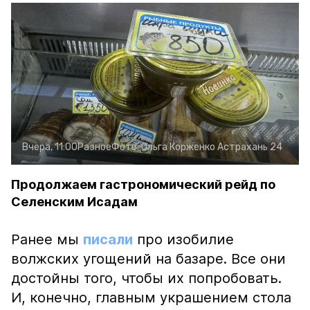
Вчера, 11:00
Разное
Фото:
Ольга Корженко
Астрахань 24
Продолжаем гастрономический рейд по
Селенским Исадам
Ранее мы
писали
про изобилие
волжских угощений на базаре. Все они
достойны того, чтобы их попробовать.
И, конечно, главным украшением стола