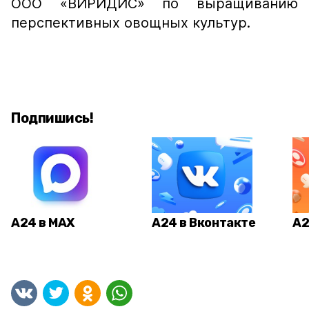
ООО «ВИРИДИС» по выращиванию
перспективных овощных культур.
Подпишись!
А24 в MAX
А24 в Вконтакте
А2