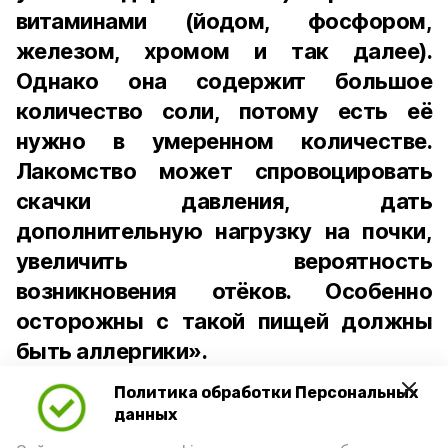
витаминами (йодом, фосфором,
железом, хромом и так далее).
Однако она содержит большое
количество соли, потому есть её
нужно в умеренном количестве.
Лакомство может спровоцировать
скачки давления, дать
дополнительную нагрузку на почки,
увеличить вероятность
возникновения отёков. Особенно
осторожны с такой пищей должны
быть аллергики».
Политика обработки Персональных
Для взрослого человека безопасной
данных
порцией икры считается 30-50 граммов