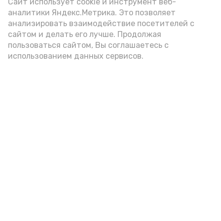
(2-3 ложки). При этом следует обратить
Сайт использует cookie и инструмент веб-
аналитики Яндекс.Метрика. Это позволяет
внимание на хлеб, с которым она
анализировать взаимодействие посетителей с
подаётся: лучше выбирать
сайтом и делать его лучше. Продолжая
цельнозерновой, с мукой грубого
пользоваться сайтом, Вы соглашаетесь с
использованием данных сервисов.
помола. Есть икру следует в первой
половине дня. Кстати, полезнее для
здоровья сопроводить такой бутерброд
сочными овощами, свежей зеленью и
отварным яйцом.