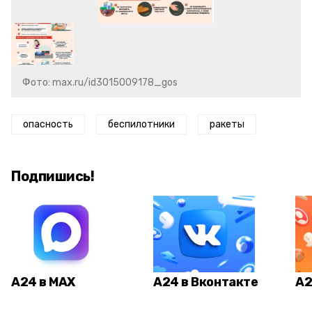
Фото: max.ru/id3015009178_gos
опасность
беспилотники
ракеты
Подпишись!
А24 в MAX
А24 в Вконтакте
А2