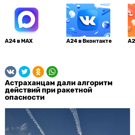
А24 в MAX
А24 в Вконтакте
А2
Астраханцам дали алгоритм
действий при ракетной
опасности