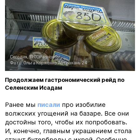
Сегодня, 11:00
Разное
Фото:
Ольга Корженко
Астрахань 24
Продолжаем гастрономический рейд по
Селенским Исадам
Ранее мы
писали
про изобилие
волжских угощений на базаре. Все они
достойны того, чтобы их попробовать.
И, конечно, главным украшением стола
станут бутерброды с икрой. Особенно