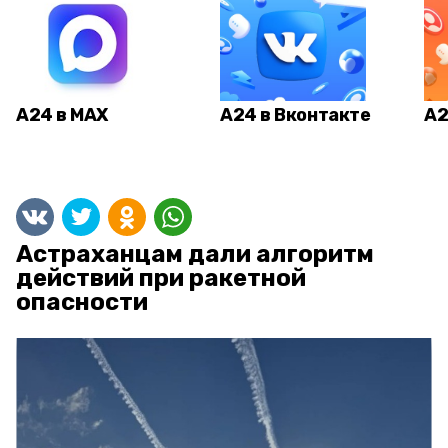
А24 в MAX
А24 в Вконтакте
А2
Астраханцам дали алгоритм
действий при ракетной
опасности