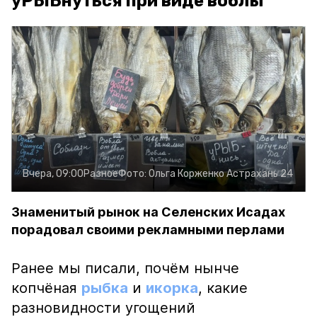
уРЫБнуться при виде воблы
Вчера, 09:00
Разное
Фото:
Ольга Корженко
Астрахань 24
Знаменитый рынок на Селенских Исадах
порадовал своими рекламными перлами
Ранее мы писали, почём нынче
копчёная
рыбка
и
икорка
, какие
разновидности угощений