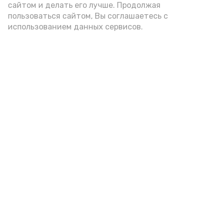
сайтом и делать его лучше. Продолжая
год единства народов
закон
пользоваться сайтом, Вы соглашаетесь с
использованием данных сервисов.
Подпишись!
А24 в MAX
А24 в Вконтакте
А2
Астраханская область готова к
отопительному сезону на 57 %