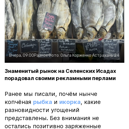
Вчера, 09:00
Разное
Фото:
Ольга Корженко
Астрахань 24
Знаменитый рынок на Селенских Исадах
порадовал своими рекламными перлами
Ранее мы писали, почём нынче
копчёная
рыбка
и
икорка
, какие
разновидности угощений
представлены. Без внимания не
остались позитивно заряженные