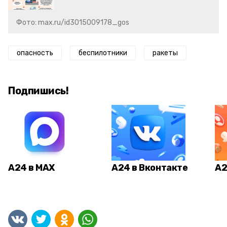
Фото: max.ru/id3015009178_gos
опасность
беспилотники
ракеты
Подпишись!
А24 в MAX
А24 в Вконтакте
А2