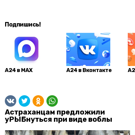
Подпишись!
А24 в MAX
А24 в Вконтакте
А2
Астраханцам предложили
уРЫБнуться при виде воблы