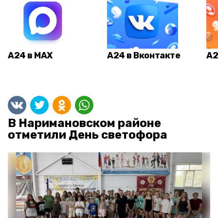
А24 в MAX
А24 в Вконтакте
А2
В Наримановском районе
отметили День светофора