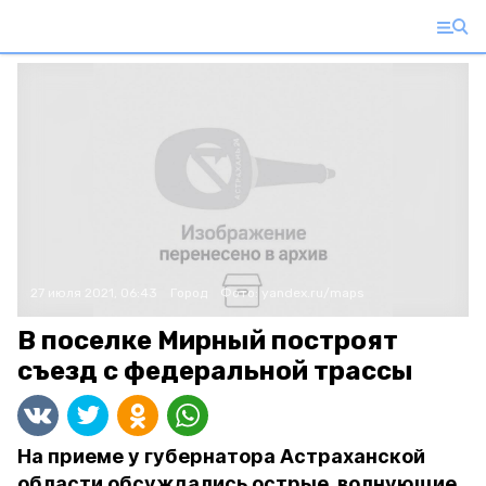
27 июля 2021, 06:43
Город
Фото:
yandex.ru/maps
В поселке Мирный построят
съезд с федеральной трассы
На приеме у губернатора Астраханской
области обсуждались острые, волнующие