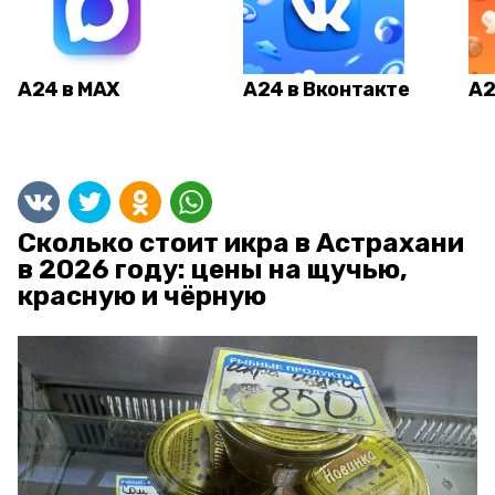
А24 в MAX
А24 в Вконтакте
А2
Сколько стоит икра в Астрахани
в 2026 году: цены на щучью,
красную и чёрную