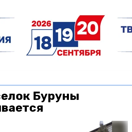
селок Буруны
ивается