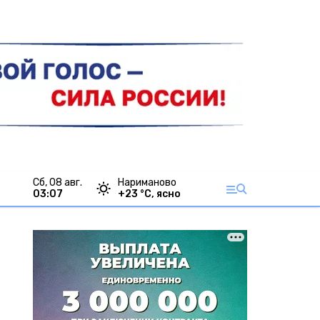
сб, 08 авг.
Нариманово
03:07
+
23
°С,
ясно