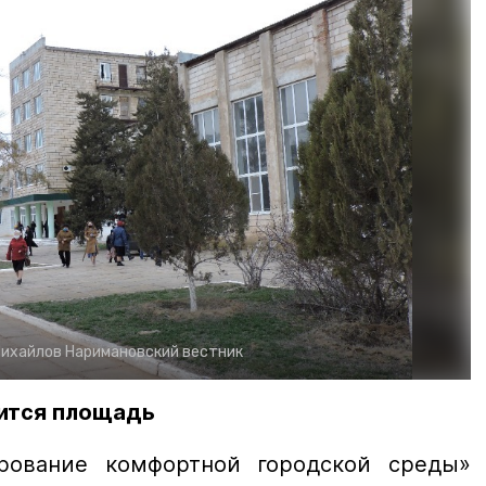
Михайлов
Наримановский вестник
вится площадь
ование комфортной городской среды»