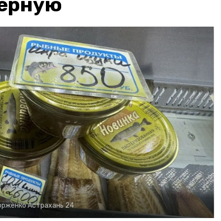
чёрную
орженко
Астрахань 24