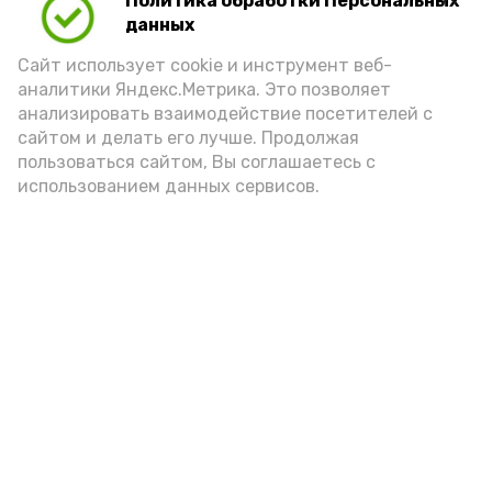
Политика обработки Персональных
Для взрослого человека безопасной
данных
порцией икры считается 30-50 граммов
(2-3 ложки). При этом следует обратить
Сайт использует cookie и инструмент веб-
аналитики Яндекс.Метрика. Это позволяет
внимание на хлеб, с которым она
анализировать взаимодействие посетителей с
подаётся: лучше выбирать
сайтом и делать его лучше. Продолжая
цельнозерновой, с мукой грубого
пользоваться сайтом, Вы соглашаетесь с
использованием данных сервисов.
помола. Есть икру следует в первой
половине дня. Кстати, полезнее для
здоровья сопроводить такой бутерброд
сочными овощами, свежей зеленью и
отварным яйцом.