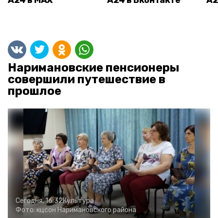
А24 в MAX
А24 в Вконтакте
А2
Наримановские пенсионеры
совершили путешествие в
прошлое
Сегодня, 16:32
Культура
Фото:
кцсон Наримановского района