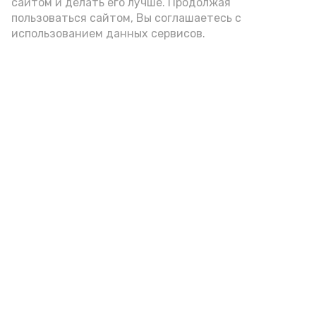
А24 в MAX
А24 в Вконтакте
А2
сайтом и делать его лучше. Продолжая
пользоваться сайтом, Вы соглашаетесь с
использованием данных сервисов.
В Наримановском районе
отметили День светофора
Сегодня, 13:17
Общество
Фото:
МВД 30