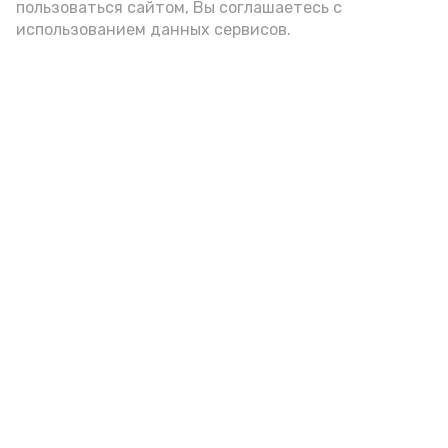
пользоваться сайтом, Вы соглашаетесь с
администрации губернатора АО
использованием данных сервисов.
год единства народов
закон
Подпишись!
А24 в MAX
А24 в Вконтакте
А2
Наримановские пенсионеры