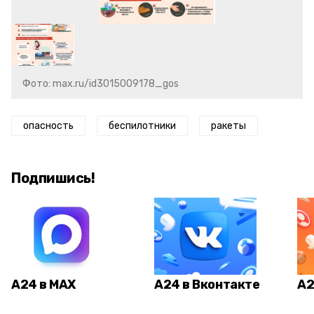
Фото: max.ru/id3015009178_gos
опасность
беспилотники
ракеты
Подпишись!
А24 в MAX
А24 в Вконтакте
А2