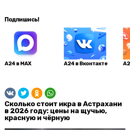
Подпишись!
А24 в MAX
А24 в Вконтакте
А2
Сколько стоит икра в Астрахани
в 2026 году: цены на щучью,
красную и чёрную