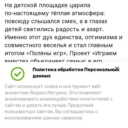
На детской площадке царила
по‑настоящему тёплая атмосфера:
повсюду слышался смех, а в глазах
детей светились радость и азарт.
Именно этот дух единства, оптимизма и
совместного веселья и стал главным
итогом «Поляны игр». Проект «Играем
вместе» объединяет семьи: в его
рамках проходят игры, мастер‑классы,
Политика обработки Персональных
данных
творческие мероприятия.
Сайт использует cookie и инструмент веб-
аналитики Яндекс.Метрика. Это позволяет
«Совместный досуг помогает
анализировать взаимодействие посетителей с
наладить диалог между родителями
сайтом и делать его лучше. Продолжая
пользоваться сайтом, Вы соглашаетесь с
и детьми, укрепить семейные
использованием данных сервисов.
отношения и подарить всем