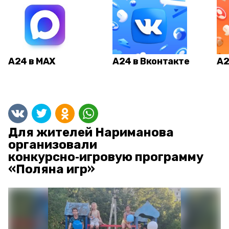
А24 в MAX
А24 в Вконтакте
А2
Для жителей Нариманова
организовали
конкурсно‑игровую программу
«Поляна игр»