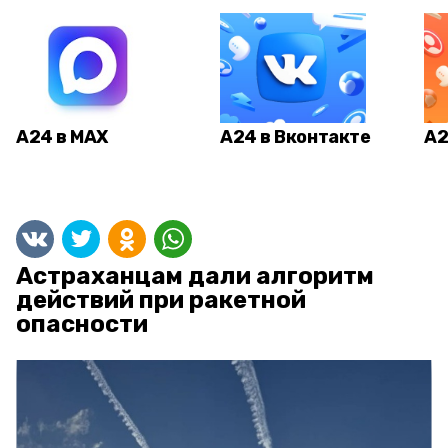
А24 в MAX
А24 в Вконтакте
А2
Астраханцам дали алгоритм
действий при ракетной
опасности