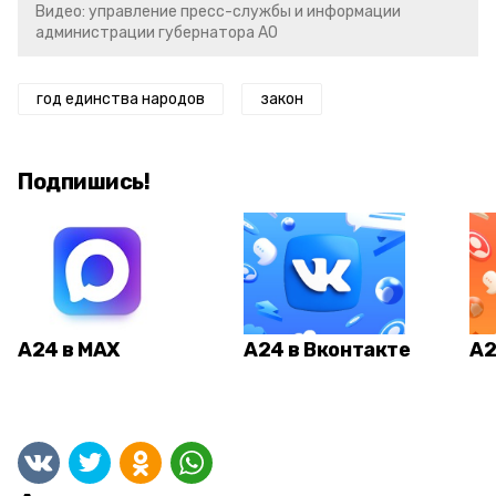
Видео: управление пресс-службы и информации
администрации губернатора АО
год единства народов
закон
Подпишись!
А24 в MAX
А24 в Вконтакте
А2