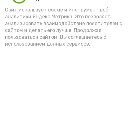
оперативный и доступный способ
Сайт использует cookie и инструмент веб-
получения услуг, делится
аналитики Яндекс.Метрика. Это позволяет
анализировать взаимодействие посетителей с
«Астрахань 24».
сайтом и делать его лучше. Продолжая
Опробовать сервис можно по
ссылке
.
пользоваться сайтом, Вы соглашаетесь с
использованием данных сервисов.
Подпишись!
А24 в MAX
А24 в Вконтакте
А2