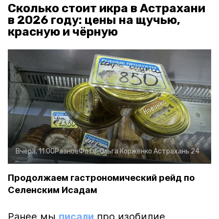
Сколько стоит икра в Астрахани
в 2026 году: цены на щучью,
красную и чёрную
Вчера, 11:00
Разное
Фото:
Ольга Корженко
Астрахань 24
Продолжаем гастрономический рейд по
Селенским Исадам
Ранее мы
писали
про изобилие