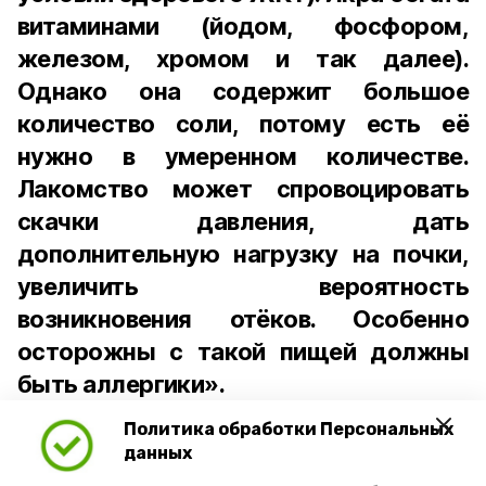
витаминами (йодом, фосфором,
железом, хромом и так далее).
Однако она содержит большое
количество соли, потому есть её
нужно в умеренном количестве.
Лакомство может спровоцировать
скачки давления, дать
дополнительную нагрузку на почки,
увеличить вероятность
возникновения отёков. Особенно
осторожны с такой пищей должны
быть аллергики».
Политика обработки Персональных
Для взрослого человека безопасной
данных
порцией икры считается 30-50 граммов