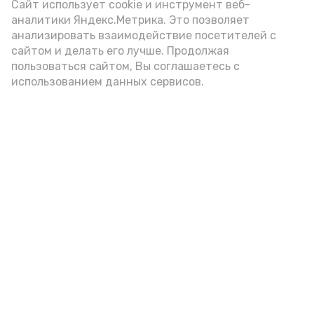
(2-3 ложки). При этом следует обратить
Сайт использует cookie и инструмент веб-
аналитики Яндекс.Метрика. Это позволяет
внимание на хлеб, с которым она
анализировать взаимодействие посетителей с
подаётся: лучше выбирать
сайтом и делать его лучше. Продолжая
цельнозерновой, с мукой грубого
пользоваться сайтом, Вы соглашаетесь с
использованием данных сервисов.
помола. Есть икру следует в первой
половине дня. Кстати, полезнее для
здоровья сопроводить такой бутерброд
сочными овощами, свежей зеленью и
отварным яйцом.