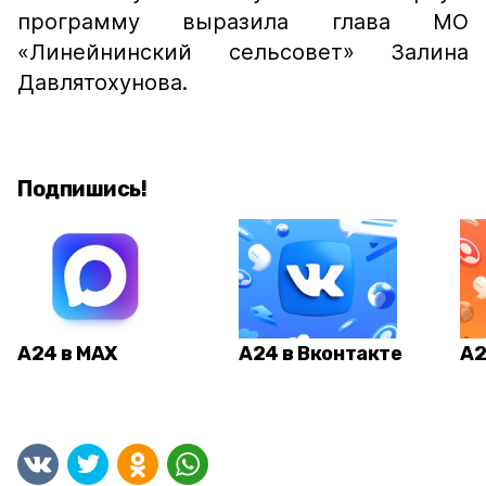
программу выразила глава МО
«Линейнинский сельсовет» Залина
Давлятохунова.
Подпишись!
А24 в MAX
А24 в Вконтакте
А2