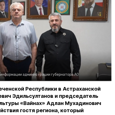
 информации администрации губернатора АО
еченской Республики в Астраханской
евич Эдильсултанов и председатель
льтуры «Вайнах» Адлан Мухадинович
йствия гостя региона, который