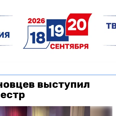
новцев выступил
кестр