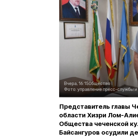
Вчера, 16:15
Общество
Фото:
управление пресс-службы и
Представитель главы Ч
области Хизри Лом-Али
Общества чеченской ку
Байсангуров осудили де