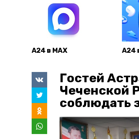
А24 в MAX
А24 
Гостей Астр
Чеченской 
соблюдать з