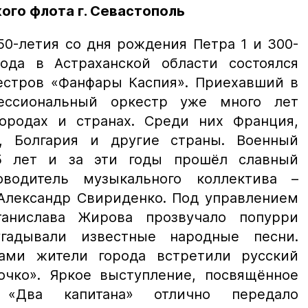
ого флота г. Севастополь
50-летия со дня рождения Петра 1 и 300-
ода в Астраханской области состоялся
естров «Фанфары Каспия». Приехавший в
ессиональный оркестр уже много лет
ородах и странах. Среди них Франция,
я, Болгария и другие страны. Военный
5 лет и за эти годы прошёл славный
оводитель музыкального коллектива –
 Александр Свириденко. Под управлением
анислава Жирова прозвучало попурри
угадывали известные народные песни.
ами жители города встретили русский
очко». Яркое выступление, посвящённое
 «Два капитана» отлично передало