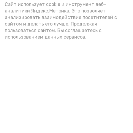
Сайт использует cookie и инструмент веб-
аналитики Яндекс.Метрика. Это позволяет
анализировать взаимодействие посетителей с
сайтом и делать его лучше. Продолжая
Фото: max.ru/mchs_astrakhan
пользоваться сайтом, Вы соглашаетесь с
использованием данных сервисов.
Play
Video
Видео: Астрахань 24