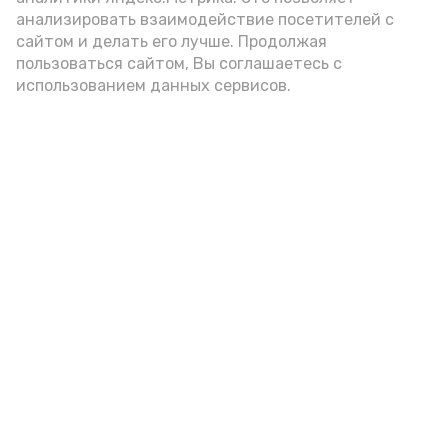
анализировать взаимодействие посетителей с
сайтом и делать его лучше. Продолжая
Видео: управление пресс-службы и информации
пользоваться сайтом, Вы соглашаетесь с
администрации губернатора АО
использованием данных сервисов.
год единства народов
закон
Подпишись!
А24 в MAX
А24 в Вконтакте
А2