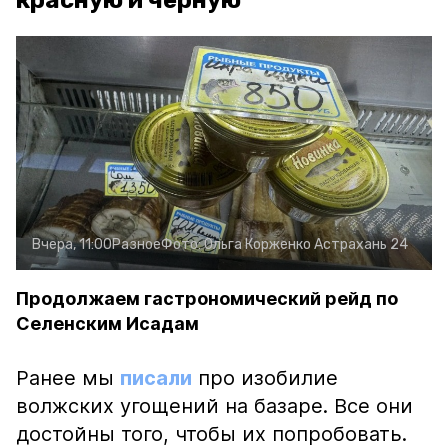
красную и чёрную
Вчера, 11:00
Разное
Фото:
Ольга Корженко
Астрахань 24
Продолжаем гастрономический рейд по
Селенским Исадам
Ранее мы
писали
про изобилие
волжских угощений на базаре. Все они
достойны того, чтобы их попробовать.