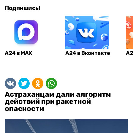
Подпишись!
А24 в MAX
А24 в Вконтакте
А2
Астраханцам дали алгоритм
действий при ракетной
опасности