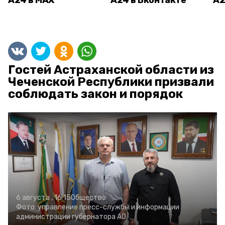
А24 в MAX
А24 в Вконтакте
А2
Гостей Астраханской области из
Чеченской Республики призвали
соблюдать закон и порядок
6 августа , 16:15
Общество
Фото:
управление пресс-службы и информации
администрации губернатора АО