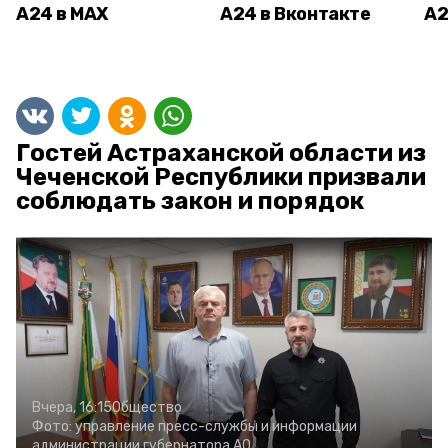
А24 в MAX
А24 в Вконтакте
А2
Гостей Астраханской области из
Чеченской Республики призвали
соблюдать закон и порядок
Вчера, 16:15
Общество
Фото:
управление пресс-службы и информации
администрации губернатора АО