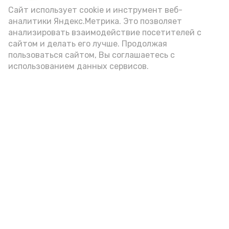
Сайт использует cookie и инструмент веб-
аналитики Яндекс.Метрика. Это позволяет
анализировать взаимодействие посетителей с
А24 в MAX
А24 в Вконтакте
А2
сайтом и делать его лучше. Продолжая
пользоваться сайтом, Вы соглашаетесь с
использованием данных сервисов.
В Наримановском районе
обсудили чрезвычайные
ситуации и пожарную
безопасность