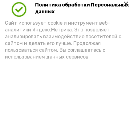
Политика обработки Персональных
Для взрослого человека безопасной
данных
порцией икры считается 30-50 граммов
(2-3 ложки). При этом следует обратить
Сайт использует cookie и инструмент веб-
аналитики Яндекс.Метрика. Это позволяет
внимание на хлеб, с которым она
анализировать взаимодействие посетителей с
подаётся: лучше выбирать
сайтом и делать его лучше. Продолжая
цельнозерновой, с мукой грубого
пользоваться сайтом, Вы соглашаетесь с
использованием данных сервисов.
помола. Есть икру следует в первой
половине дня. Кстати, полезнее для
здоровья сопроводить такой бутерброд
сочными овощами, свежей зеленью и
отварным яйцом.