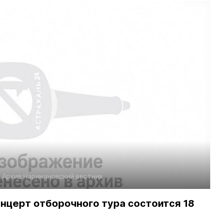
:
Архив
Наримановский вестник
нцерт отборочного тура состоится 18