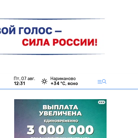
пт, 07 авг.
Нариманово
12:31
+
34
°С,
ясно