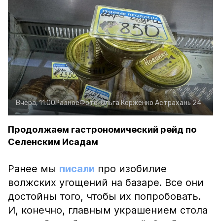
Вчера, 11:00
Разное
Фото:
Ольга Корженко
Астрахань 24
Продолжаем гастрономический рейд по
Селенским Исадам
Ранее мы
писали
про изобилие
волжских угощений на базаре. Все они
достойны того, чтобы их попробовать.
И, конечно, главным украшением стола