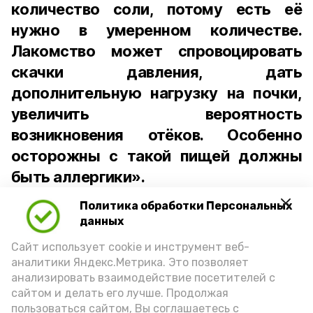
количество соли, потому есть её
нужно в умеренном количестве.
Лакомство может спровоцировать
скачки давления, дать
дополнительную нагрузку на почки,
увеличить вероятность
возникновения отёков. Особенно
осторожны с такой пищей должны
быть аллергики».
Политика обработки Персональных
Для взрослого человека безопасной
данных
порцией икры считается 30-50 граммов
(2-3 ложки). При этом следует обратить
Сайт использует cookie и инструмент веб-
аналитики Яндекс.Метрика. Это позволяет
внимание на хлеб, с которым она
анализировать взаимодействие посетителей с
подаётся: лучше выбирать
сайтом и делать его лучше. Продолжая
цельнозерновой, с мукой грубого
пользоваться сайтом, Вы соглашаетесь с