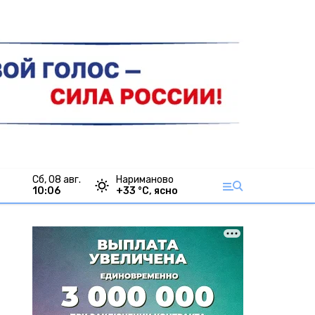
сб, 08 авг.
Нариманово
10:06
+
33
°С,
ясно