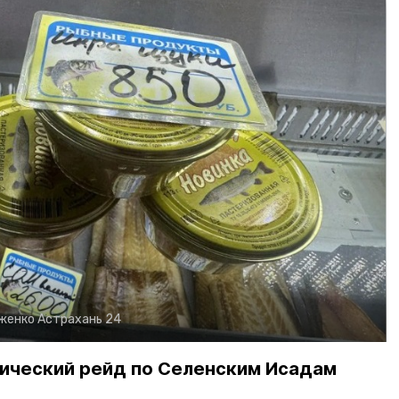
рженко
Астрахань 24
ический рейд по Селенским Исадам