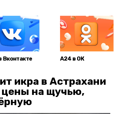
в Вконтакте
А24 в ОК
ит икра в Астрахани
: цены на щучью,
чёрную