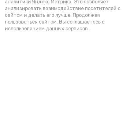
аналитики Яндекс.Метрика. Это позволяет
анализировать взаимодействие посетителей с
А24 в MAX
А24 в Вконтакте
А2
сайтом и делать его лучше. Продолжая
пользоваться сайтом, Вы соглашаетесь с
использованием данных сервисов.
В наримановском центре
провели «Арбузник»