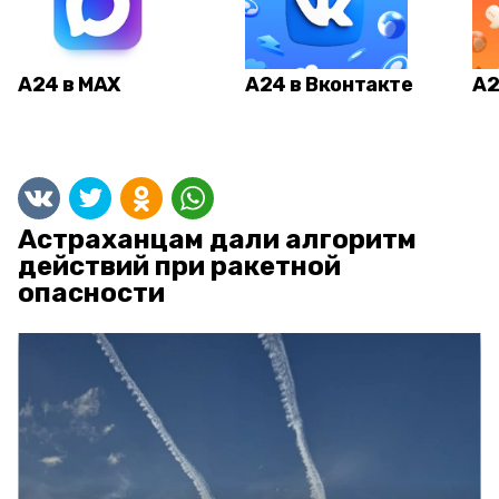
А24 в MAX
А24 в Вконтакте
А2
Астраханцам дали алгоритм
действий при ракетной
опасности