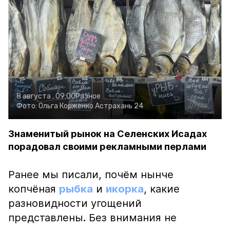
8 августа , 09:00
Разное
Фото:
Ольга Корженко
Астрахань 24
Знаменитый рынок на Селенских Исадах
порадовал своими рекламными перлами
Ранее мы писали, почём нынче
копчёная
рыбка
и
икорка
, какие
разновидности угощений
представлены. Без внимания не