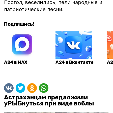
Постол, веселились, пели народные и
патриотические песни.
Подпишись!
А24 в MAX
А24 в Вконтакте
А2
Астраханцам предложили
уРЫБнуться при виде воблы