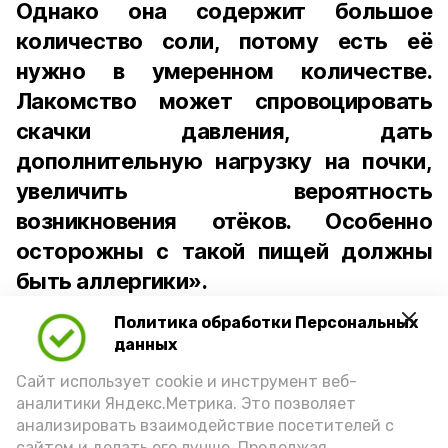
Однако она содержит большое
количество соли, потому есть её
нужно в умеренном количестве.
Лакомство может спровоцировать
скачки давления, дать
дополнительную нагрузку на почки,
увеличить вероятность
возникновения отёков. Особенно
осторожны с такой пищей должны
быть аллергики».
Политика обработки Персональных
Для взрослого человека безопасной
данных
порцией икры считается 30-50 граммов
(2-3 ложки). При этом следует обратить
Сайт использует cookie и инструмент веб-
аналитики Яндекс.Метрика. Это позволяет
внимание на хлеб, с которым она
анализировать взаимодействие посетителей с
подаётся: лучше выбирать
сайтом и делать его лучше. Продолжая