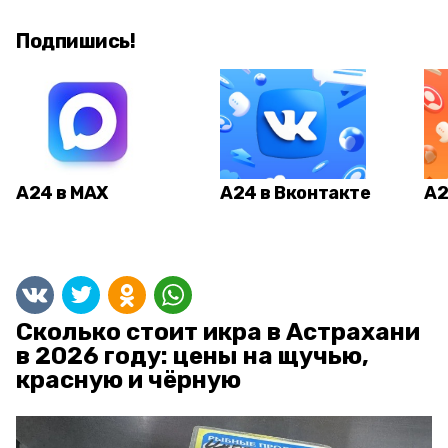
Подпишись!
А24 в MAX
А24 в Вконтакте
А2
Сколько стоит икра в Астрахани
в 2026 году: цены на щучью,
красную и чёрную