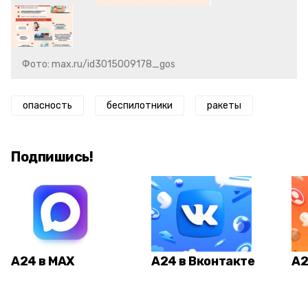
Фото: max.ru/id3015009178_gos
опасность
беспилотники
ракеты
Подпишись!
А24 в MAX
А24 в Вконтакте
А2