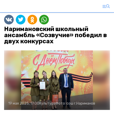
Наримановский школьный
ансамбль «Созвучие» победил в
двух конкурсах
19 мая 2025, 17:00
Культура
Фото:
сош г.Нариманов