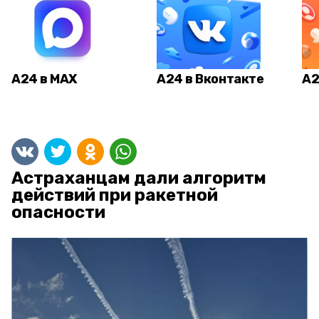
А24 в MAX
А24 в Вконтакте
А2
Астраханцам дали алгоритм
действий при ракетной
опасности