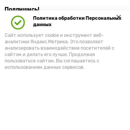
Подпишись!
Политика обработки Персональных
данных
Сайт использует cookie и инструмент веб-
аналитики Яндекс.Метрика. Это позволяет
анализировать взаимодействие посетителей с
А24 в MAX
А24 в Вконтакте
А2
сайтом и делать его лучше. Продолжая
пользоваться сайтом, Вы соглашаетесь с
использованием данных сервисов.
В Наримановском районе
отметили День светофора