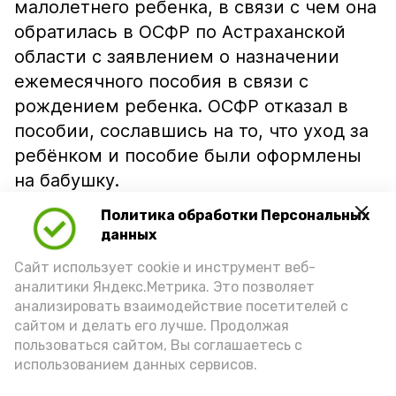
малолетнего ребенка, в связи с чем она
обратилась в ОСФР по Астраханской
области с заявлением о назначении
ежемесячного пособия в связи с
рождением ребенка. ОСФР отказал в
пособии, сославшись на то, что уход за
ребёнком и пособие были оформлены
на бабушку.
Суд не согласился с этим, указав, что
Политика обработки Персональных
данных
закон допускает уход за ребёнком
несколькими лицами и не считает
Сайт использует cookie и инструмент веб-
аналитики Яндекс.Метрика. Это позволяет
получение пособия одним родителем
анализировать взаимодействие посетителей с
основанием для отказа другому, если
сайтом и делать его лучше. Продолжая
тот фактически ухаживает за ребёнком.
пользоваться сайтом, Вы соглашаетесь с
Установлено, что бабушка лишь
использованием данных сервисов.
временно брала отпуск по уходу, а