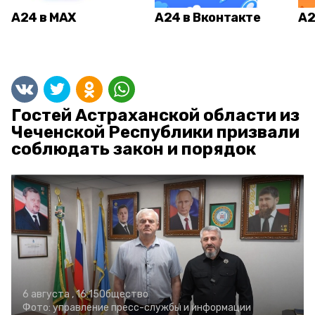
А24 в MAX
А24 в Вконтакте
А2
Гостей Астраханской области из
Чеченской Республики призвали
соблюдать закон и порядок
6 августа , 16:15
Общество
Фото:
управление пресс-службы и информации