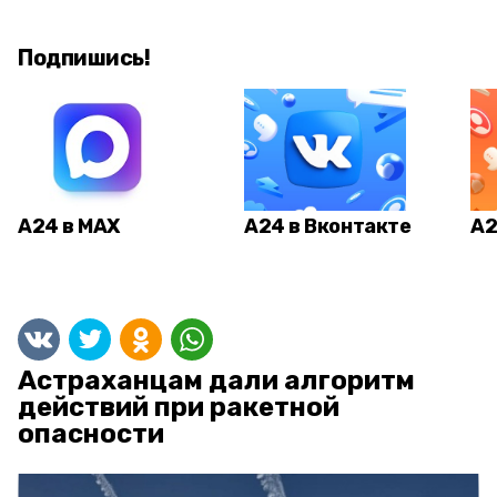
Подпишись!
А24 в MAX
А24 в Вконтакте
А2
Астраханцам дали алгоритм
действий при ракетной
опасности