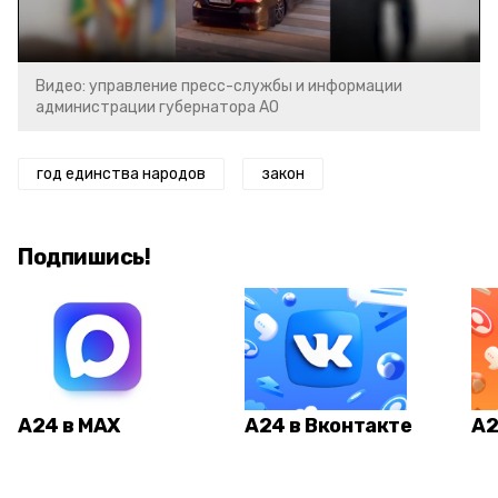
Video
Видео: управление пресс-службы и информации
администрации губернатора АО
год единства народов
закон
Подпишись!
А24 в MAX
А24 в Вконтакте
А2