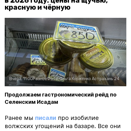
в 2026 году: цены на щучью,
красную и чёрную
Вчера, 11:00
Разное
Фото:
Ольга Корженко
Астрахань 24
Продолжаем гастрономический рейд по
Селенским Исадам
Ранее мы
писали
про изобилие
волжских угощений на базаре. Все они