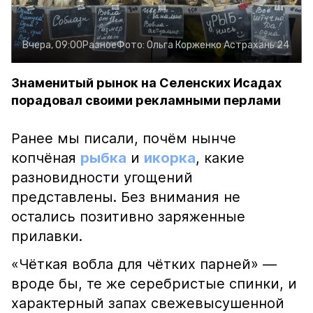
Вчера, 09:00
Разное
Фото:
Ольга Корженко
Астрахань 24
Знаменитый рынок на Селенских Исадах
порадовал своими рекламными перлами
Ранее мы писали, почём нынче
копчёная
рыбка
и
икорка
, какие
разновидности угощений
представлены. Без внимания не
остались позитивно заряженные
прилавки.
«Чёткая вобла для чётких парней» —
вроде бы, те же серебристые спинки, и
характерный запах свежевысушенной