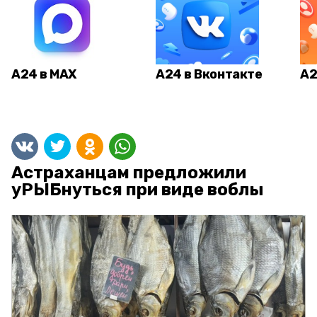
А24 в MAX
А24 в Вконтакте
А2
Астраханцам предложили
уРЫБнуться при виде воблы