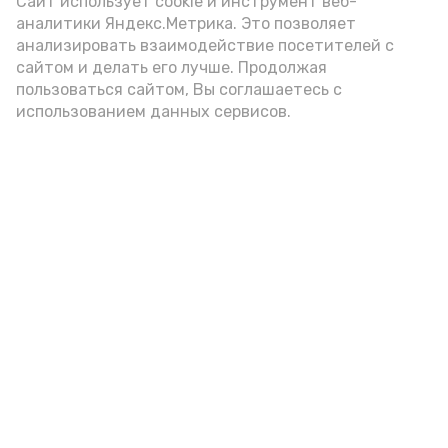
Сайт использует cookie и инструмент веб-
аналитики Яндекс.Метрика. Это позволяет
анализировать взаимодействие посетителей с
сайтом и делать его лучше. Продолжая
пользоваться сайтом, Вы соглашаетесь с
использованием данных сервисов.
Фото: Ольга Корженко Астрахань 24
Как объяснили продавцы, воблу берут
охотно: уж больно хороша на вкус. К
тому же её удобно транспортировать,
она долго не портится. А это
немаловажно: рыбка, особенно с такими