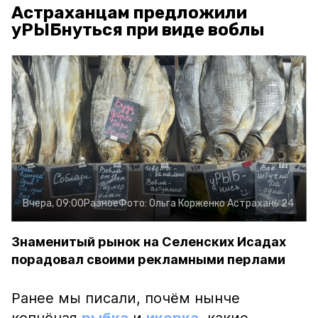
Астраханцам предложили
уРЫБнуться при виде воблы
Вчера, 09:00
Разное
Фото:
Ольга Корженко
Астрахань 24
Знаменитый рынок на Селенских Исадах
порадовал своими рекламными перлами
Ранее мы писали, почём нынче