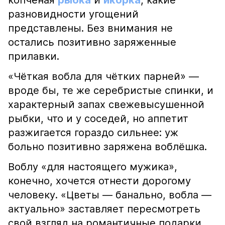
копчёная
рыбка
и
икорка
, какие
разновидности угощений
представлены. Без внимания не
остались позитивно заряженные
прилавки.
«Чёткая вобла для чётких парней» —
вроде бы, те же серебристые спинки, и
характерный запах свежевысушенной
рыбки, что и у соседей, но аппетит
разжигается гораздо сильнее: уж
больно позитивно заряжена воблёшка.
Воблу «для настоящего мужика»,
конечно, хочется отнести дорогому
человеку. «Цветы — банально, вобла —
актуально» заставляет пересмотреть
свой взгляд на романтичные подарки.