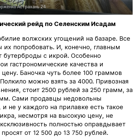
орженко
Астрахань 24
ический рейд по Селенским Исадам
билие волжских угощений на базаре. Все
ы их попробовать. И, конечно, главным
т бутерброды с икрой. Особенно
вои гастрономические качества и
цену. Баночка чуть более 100 граммов
 Полкило можно взять за 4000. Привозная
нения, стоит 2500 рублей за 250 грамм, за
амм. Сами продавцы недовольны
и не у каждого на прилавке есть такое
 икра, несмотря на высокую цену, не
 эксклюзивность полностью оправдывает
просят от 12 500 до 13 750 рублей.