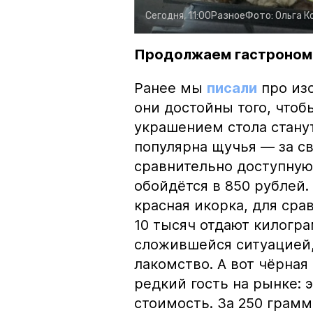
Сегодня, 11:00
Разное
Фото:
Ольга К
Продолжаем гастроном
Ранее мы
писали
про изо
они достойны того, чтоб
украшением стола стану
популярна щучья — за с
сравнительно доступную 
обойдётся в 850 рублей.
красная икорка, для срав
10 тысяч отдают килогр
сложившейся ситуацией, 
лакомство. А вот чёрная
редкий гость на рынке:
стоимость. За 250 грамм 