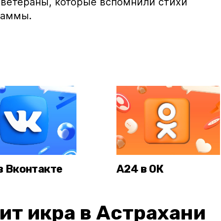
е ветераны, которые вспомнили стихи
раммы.
в Вконтакте
А24 в ОК
ит икра в Астрахани