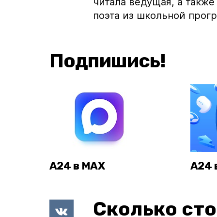
читала ведущая, а такж
поэта из школьной прог
Подпишись!
А24 в MAX
А24 
Сколько сто