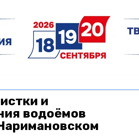
истки и
ния водоёмов
 Наримановском