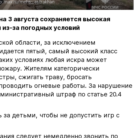
о:
max.ru/mchs_astrakhan
на 3 августа сохраняется высокая
 из-за погодных условий
ской области, за исключением
жидается пятый, самый высокий класс
таких условиях любая искра может
пожару. Жителям категорически
тры, сжигать траву, бросать
проводить огневые работы. За нарушение
министративный штраф по статье 20.4
 за детьми, чтобы не допустить игр с
ания следует немедленно звонить по