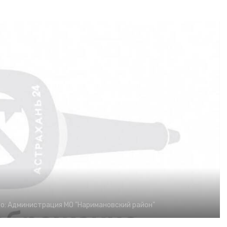
о:
Администрация МО "Наримановский район"