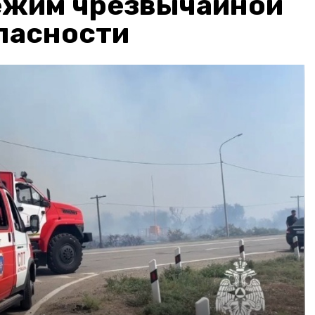
ежим чрезвычайной
пасности