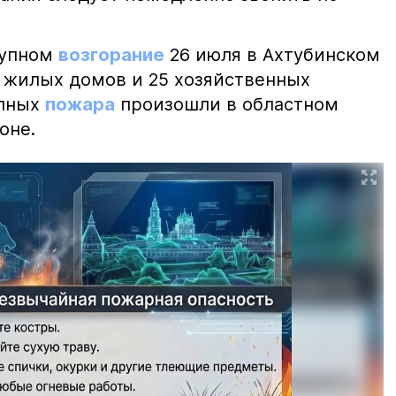
рупном
возгорание
26 июля в Ахтубинском
2 жилых домов и 25 хозяйственных
упных
пожара
произошли в областном
оне.