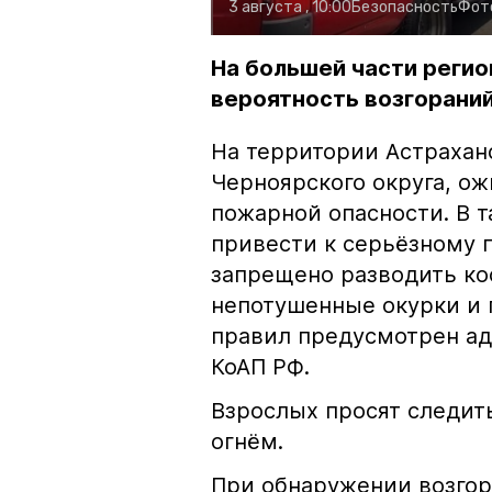
3 августа , 10:00
Безопасность
Фот
На большей части регио
вероятность возгораний
На территории Астрахан
Черноярского округа, о
пожарной опасности. В 
привести к серьёзному 
запрещено разводить кос
непотушенные окурки и 
правил предусмотрен ад
КоАП РФ.
Взрослых просят следить
огнём.
При обнаружении возгор