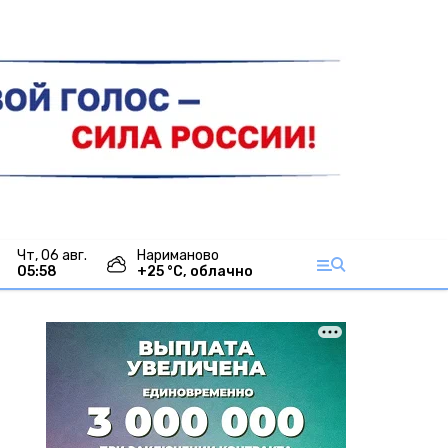
чт, 06 авг.
Нариманово
05:58
+
25
°С,
облачно