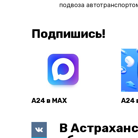
подвоза автотранспорто
Подпишись!
А24 в MAX
А24 
В Астраханс