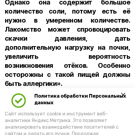
Однако она содержит большое
количество соли, потому есть её
нужно в умеренном количестве.
Лакомство может спровоцировать
скачки давления, дать
дополнительную нагрузку на почки,
увеличить вероятность
возникновения отёков. Особенно
осторожны с такой пищей должны
быть аллергики».
Политика обработки Персональных
Для взрослого человека безопасной
данных
порцией икры считается 30-50 граммов
(2-3 ложки). При этом следует обратить
Сайт использует cookie и инструмент веб-
аналитики Яндекс.Метрика. Это позволяет
внимание на хлеб, с которым она
анализировать взаимодействие посетителей с
подаётся: лучше выбирать
сайтом и делать его лучше. Продолжая