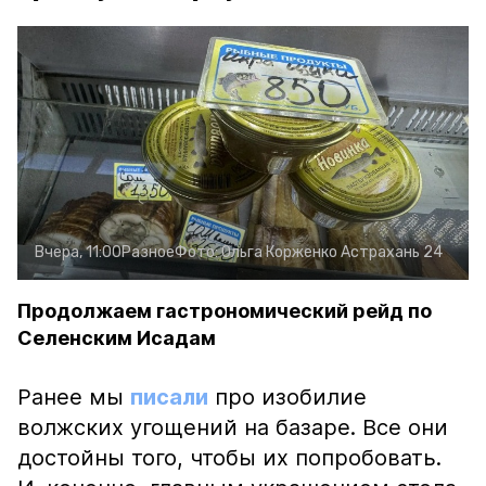
Вчера, 11:00
Разное
Фото:
Ольга Корженко
Астрахань 24
Продолжаем гастрономический рейд по
Селенским Исадам
Ранее мы
писали
про изобилие
волжских угощений на базаре. Все они
достойны того, чтобы их попробовать.