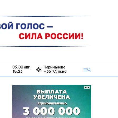
сб, 08 авг.
Нариманово
18:23
+
35
°С,
ясно