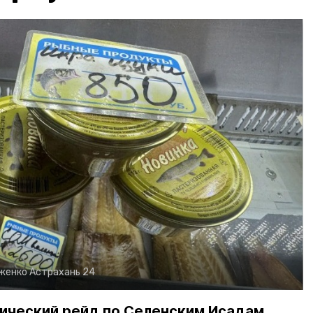
рженко
Астрахань 24
ический рейд по Селенским Исадам