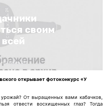
дачники
иться своим
 всей
:
«Астрахань 24»
вского открывает фотоконкурс «У
й урожай? От выращенных вами кабачков,
льзя отвести восхищенных глаз? Тогда