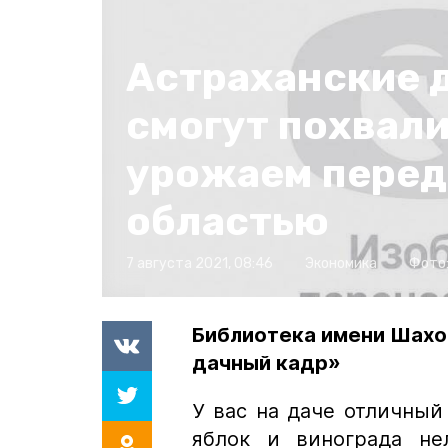
Астраханские 
смогут похвал
урожаем перед
областью
7 августа 2021, 08:46
Экономика
Фото
Библиотека имени Шахо
дачный кадр»
У вас на даче отличны
яблок и винограда не