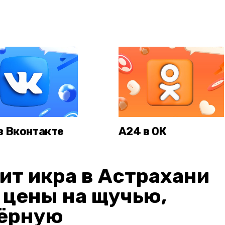
в Вконтакте
А24 в ОК
ит икра в Астрахани
: цены на щучью,
чёрную