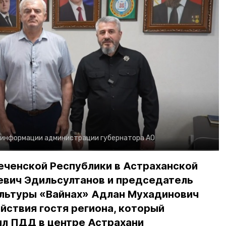
 информации администрации губернатора АО
еченской Республики в Астраханской
евич Эдильсултанов и председатель
льтуры «Вайнах» Адлан Мухадинович
йствия гостя региона, который
л ПДД в центре Астрахани