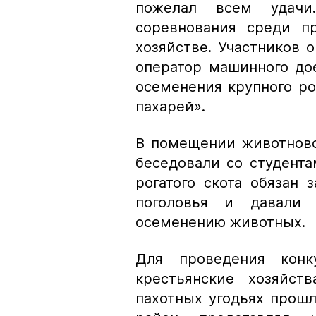
пожелал всем удачи
соревнования среди п
хозяйстве. Участников
оператор машинного до
осеменения крупного ро
пахарей».
В помещении животново
беседовали со студента
рогатого скота обязан
поголовья и давали 
осеменению животных.
Для проведения конк
крестьянские хозяйст
пахотных угодьях прош