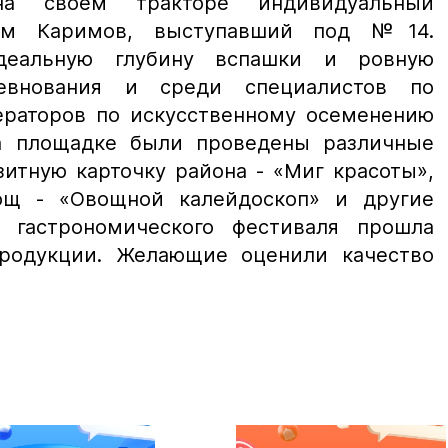
на своем тракторе индивидуальный
лим Каримов, выступавший под №14.
идеальную глубину вспашки и ровную
евнования и среди специалистов по
раторов по искусственному осеменению
а площадке были проведены различные
итную карточку района - «Миг красоты»,
щ - «Овощной калейдоскоп» и другие
 гастрономического фестиваля прошла
продукции. Желающие оценили качество