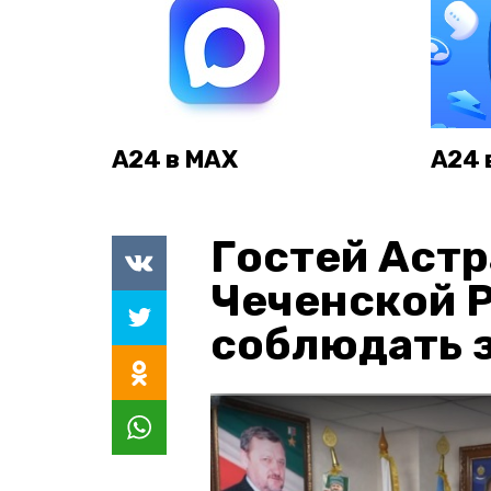
А24 в MAX
А24 
Гостей Астр
Чеченской 
соблюдать з