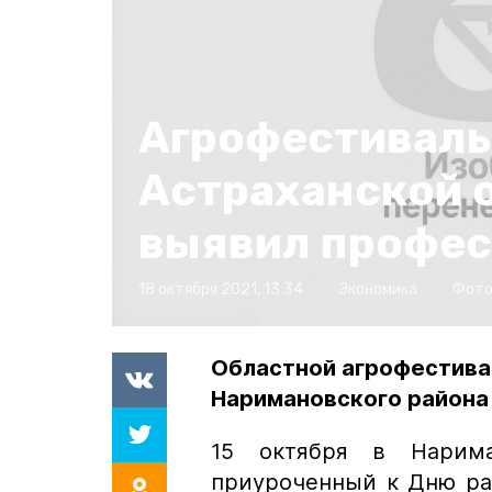
Агрофестиваль
Астраханской 
выявил профес
18 октября 2021, 13:34
Экономика
Фото
Областной агрофестива
Наримановского района
15 октября в Нарима
приуроченный к Дню раб