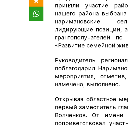
приняли участие райо
нашего района выбрана
наримановские сель
лидирующие позиции, а
грантополучателей п
«Развитие семейной жи
Руководитель региона
поблагодарил Наримано
мероприятия, отметив
намечено, выполнено.
Открывая областное ме
первый заместитель гл
Волченков. От имени 
поприветствовал участ