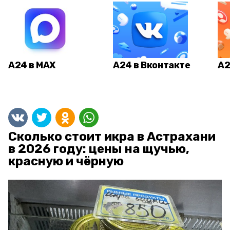
А24 в MAX
А24 в Вконтакте
А2
Сколько стоит икра в Астрахани
в 2026 году: цены на щучью,
красную и чёрную