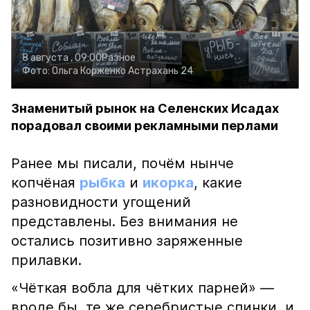
8 августа , 09:00
Разное
Фото:
Ольга Корженко
Астрахань 24
Знаменитый рынок на Селенских Исадах
порадовал своими рекламными перлами
Ранее мы писали, почём нынче
копчёная
рыбка
и
икорка
, какие
разновидности угощений
представлены. Без внимания не
остались позитивно заряженные
прилавки.
«Чёткая вобла для чётких парней» —
вроде бы, те же серебристые спинки, и