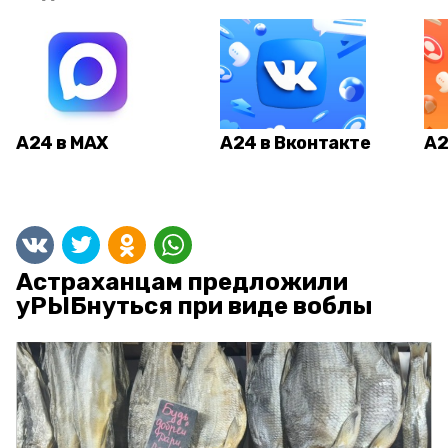
А24 в MAX
А24 в Вконтакте
А2
Астраханцам предложили
уРЫБнуться при виде воблы