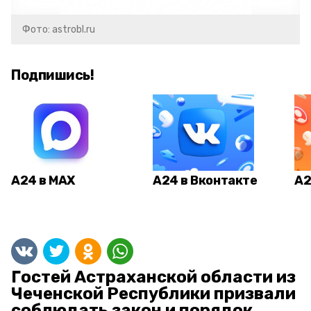
Фото: astrobl.ru
Подпишись!
А24 в MAX
А24 в Вконтакте
А2
Гостей Астраханской области из
Чеченской Республики призвали
соблюдать закон и порядок