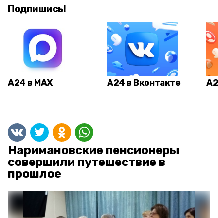
Подпишись!
А24 в MAX
А24 в Вконтакте
А2
Наримановские пенсионеры
совершили путешествие в
прошлое