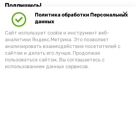
Подпишись!
Политика обработки Персональных
данных
Сайт использует cookie и инструмент веб-
аналитики Яндекс.Метрика. Это позволяет
анализировать взаимодействие посетителей с
А24 в MAX
А24 в Вконтакте
А2
сайтом и делать его лучше. Продолжая
пользоваться сайтом, Вы соглашаетесь с
использованием данных сервисов.
В Наримановском районе
отметили День светофора