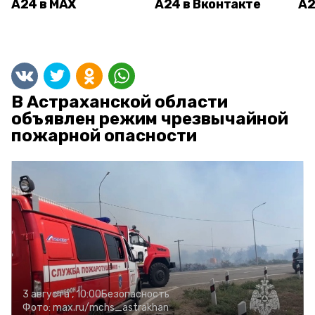
А24 в MAX
А24 в Вконтакте
А2
В Астраханской области
объявлен режим чрезвычайной
пожарной опасности
3 августа , 10:00
Безопасность
Фото:
max.ru/mchs_astrakhan