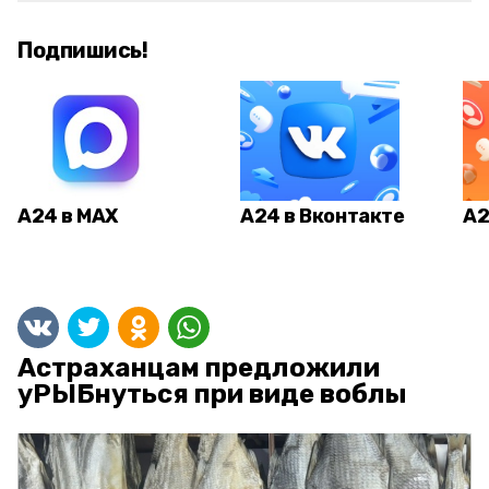
Подпишись!
А24 в MAX
А24 в Вконтакте
А2
Астраханцам предложили
уРЫБнуться при виде воблы