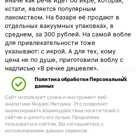
иначе как речь идёт об икре, которая,
кстати, является популярным
лакомством. На базаре её продают в
отдельных вакуумных упаковках, в
среднем, за 300 рублей. На самой вобле
для привлекательности тоже
указывают: с икрой. А для тех, кому
цена не по душе, приготовили воблу с
надписью «В речке дешевле».
Политика обработки Персональных
данных
Сайт использует cookie и инструмент веб-
аналитики Яндекс.Метрика. Это позволяет
анализировать взаимодействие посетителей с
сайтом и делать его лучше. Продолжая
пользоваться сайтом, Вы соглашаетесь с
использованием данных сервисов.