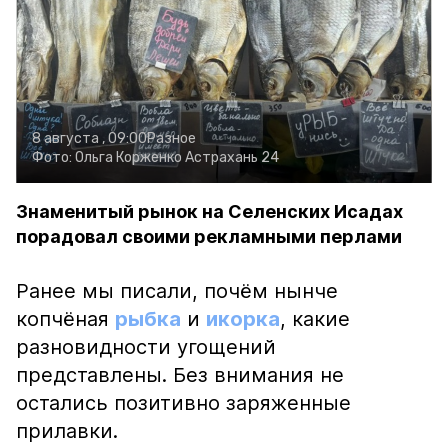
8 августа , 09:00
Разное
Фото:
Ольга Корженко
Астрахань 24
Знаменитый рынок на Селенских Исадах
порадовал своими рекламными перлами
Ранее мы писали, почём нынче
копчёная
рыбка
и
икорка
, какие
разновидности угощений
представлены. Без внимания не
остались позитивно заряженные
прилавки.