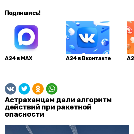
Подпишись!
А24 в MAX
А24 в Вконтакте
А2
Астраханцам дали алгоритм
действий при ракетной
опасности