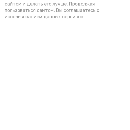
А24 в MAX
А24 в Вконтакте
А2
сайтом и делать его лучше. Продолжая
пользоваться сайтом, Вы соглашаетесь с
использованием данных сервисов.
Астраханский губернатор в
очередной раз поддержал
бойцов СВО
Вчера, 10:15
Общество
Фото:
max.ru/babushkin30