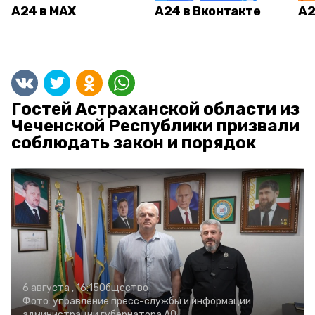
А24 в MAX
А24 в Вконтакте
А2
Гостей Астраханской области из
Чеченской Республики призвали
соблюдать закон и порядок
6 августа , 16:15
Общество
Фото:
управление пресс-службы и информации
администрации губернатора АО