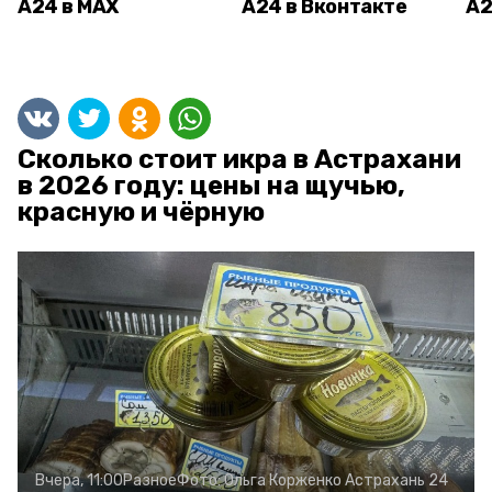
А24 в MAX
А24 в Вконтакте
А2
Сколько стоит икра в Астрахани
в 2026 году: цены на щучью,
красную и чёрную
Вчера, 11:00
Разное
Фото:
Ольга Корженко
Астрахань 24