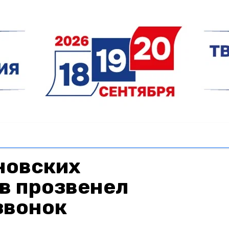
новских
в прозвенел
звонок