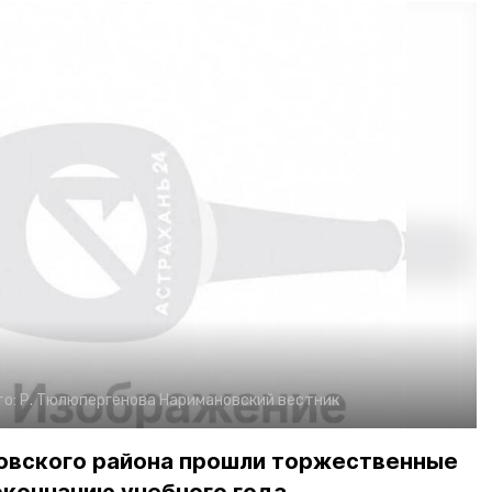
то:
Р. Тюлюпергенова
Наримановский вестник
новского района прошли торжественные