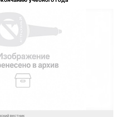
окончанию учебного года
вский вестник