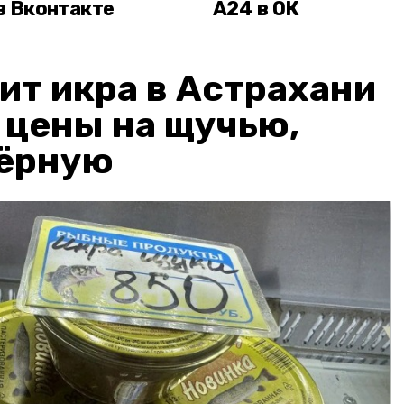
в Вконтакте
А24 в ОК
ит икра в Астрахани
: цены на щучью,
чёрную