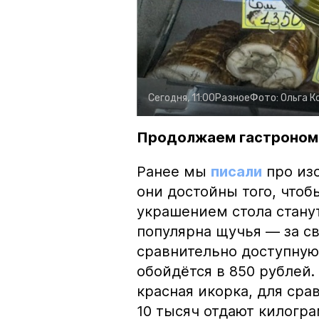
Сегодня, 11:00
Разное
Фото:
Ольга К
Продолжаем гастроном
Ранее мы
писали
про изо
они достойны того, чтоб
украшением стола стану
популярна щучья — за с
сравнительно доступную 
обойдётся в 850 рублей.
красная икорка, для срав
10 тысяч отдают килогр