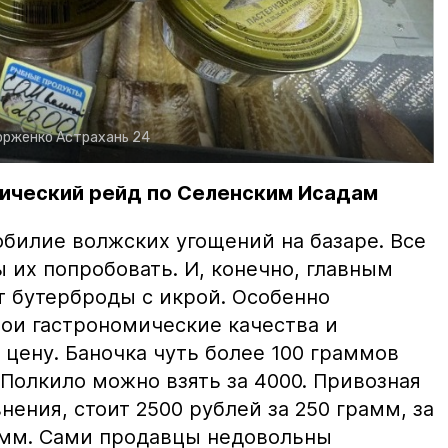
орженко
Астрахань 24
ический рейд по Селенским Исадам
билие волжских угощений на базаре. Все
ы их попробовать. И, конечно, главным
т бутерброды с икрой. Особенно
вои гастрономические качества и
цену. Баночка чуть более 100 граммов
 Полкило можно взять за 4000. Привозная
нения, стоит 2500 рублей за 250 грамм, за
амм. Сами продавцы недовольны