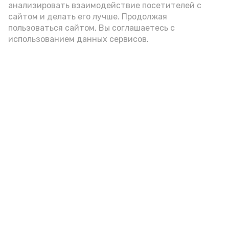
анализировать взаимодействие посетителей с
сайтом и делать его лучше. Продолжая
Видео: управление пресс-службы и информации
пользоваться сайтом, Вы соглашаетесь с
администрации губернатора АО
использованием данных сервисов.
год единства народов
закон
Подпишись!
А24 в MAX
А24 в Вконтакте
А2