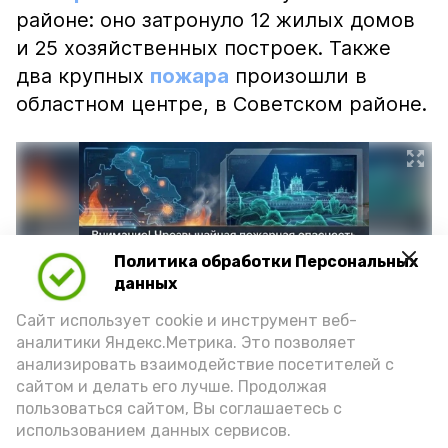
районе: оно затронуло 12 жилых домов
и 25 хозяйственных построек. Также
два крупных
пожара
произошли в
областном центре, в Советском районе.
Политика обработки Персональных
данных
Сайт использует cookie и инструмент веб-
аналитики Яндекс.Метрика. Это позволяет
анализировать взаимодействие посетителей с
сайтом и делать его лучше. Продолжая
Фото: max.ru/mchs_astrakhan
пользоваться сайтом, Вы соглашаетесь с
использованием данных сервисов.