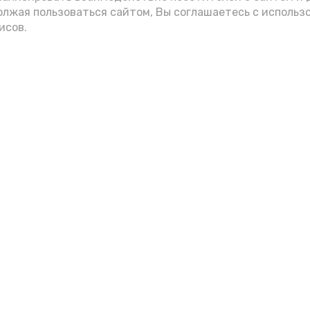
олжая пользоваться сайтом, Вы соглашаетесь с использ
исов.
Фото: max.ru/mchs_astrakhan
Play
Video