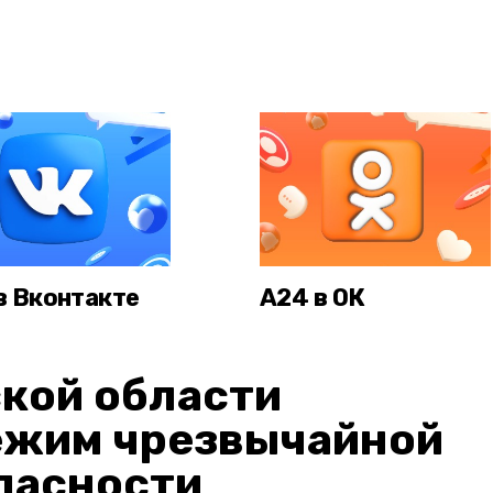
в Вконтакте
А24 в ОК
кой области
ежим чрезвычайной
пасности