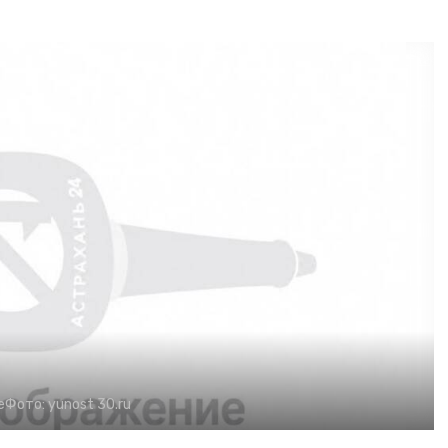
е
Фото:
yunost 30.ru