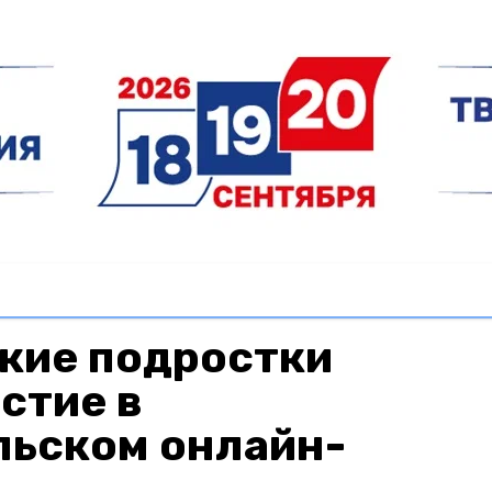
кие подростки
стие в
льском онлайн-