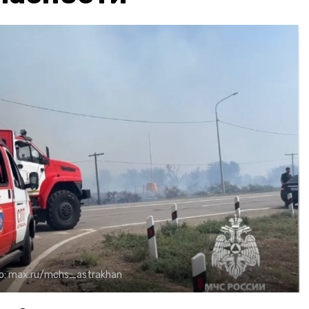
о:
max.ru/mchs_astrakhan