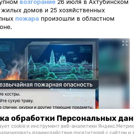
рупном
возгорание
26 июля в Ахтубинском
2 жилых домов и 25 хозяйственных
упных
пожара
произошли в областном
оне.
ка обработки Персональных да
зует cookie и инструмент веб-аналитики Яндекс.Метрик
нализировать взаимодействие посетителей с сайтом и 