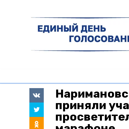
Наримановс
приняли уча
просветите
марафоне