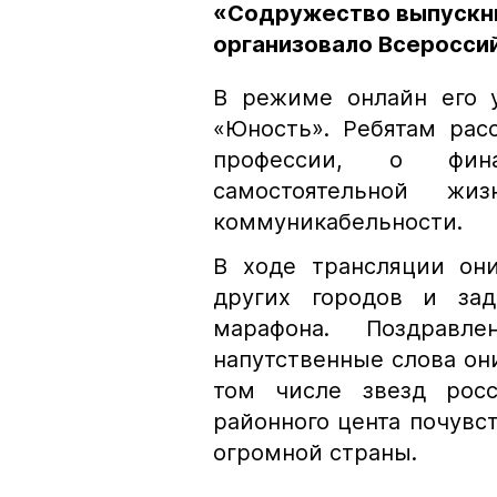
«Содружество выпускни
организовало Всеросси
В режиме онлайн его у
«Юность». Ребятам рас
профессии, о фин
самостоятельной ж
коммуникабельности.
В ходе трансляции он
других городов и зад
марафона. Поздрав
напутственные слова он
том числе звезд росс
районного цента почув
огромной страны.