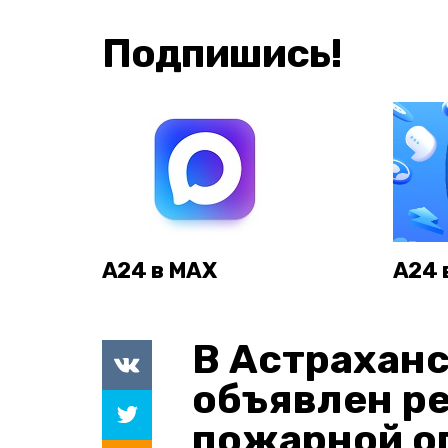
Подпишись!
А24 в MAX
А24 
В Астраханс
объявлен р
пожарной о