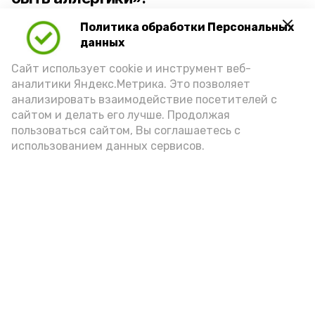
Политика обработки Персональных
Для взрослого человека безопасной
данных
порцией икры считается 30-50 граммов
(2-3 ложки). При этом следует обратить
Сайт использует cookie и инструмент веб-
аналитики Яндекс.Метрика. Это позволяет
внимание на хлеб, с которым она
анализировать взаимодействие посетителей с
подаётся: лучше выбирать
сайтом и делать его лучше. Продолжая
цельнозерновой, с мукой грубого
пользоваться сайтом, Вы соглашаетесь с
использованием данных сервисов.
помола. Есть икру следует в первой
половине дня. Кстати, полезнее для
здоровья сопроводить такой бутерброд
сочными овощами, свежей зеленью и
отварным яйцом.